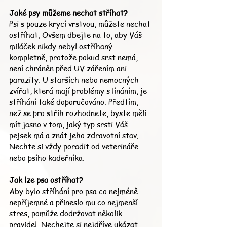
Jaké psy můžeme nechat stříhat?
Psi s pouze krycí vrstvou, můžete nechat 
ostříhat. Ovšem dbejte na to, aby Váš 
miláček nikdy nebyl ostříhaný 
kompletně, protože pokud srst nemá, 
není chráněn před UV zářením ani 
parazity. U starších nebo nemocných 
zvířat, která mají problémy s línáním, je 
stříhání také doporučováno. Předtím, 
než se pro střih rozhodnete, byste měli 
mít jasno v tom, jaký typ srsti Váš 
pejsek má a znát jeho zdravotní stav. 
Nechte si vždy poradit od veterináře 
nebo psího kadeřníka.
Jak lze psa ostříhat?
Aby bylo stříhání pro psa co nejméně 
nepříjemné a přineslo mu co nejmenší 
stres, pomůže dodržovat několik 
pravidel. Nechejte si nejdříve ukázat, 