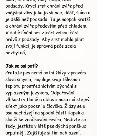
podsady. Krycí srst chrání zvíře před 
vnějšími vlivy jako je slunce, déšť, špína a 
je delší než podsada. Ta je naopak kratší 
a chrání zvíře především před chladem. 
V době línání pes ztrácí velkou část 
právě z podsady. Aby srst mohla plnit 
svoji funkci, je správná péče zcela 
nezbytná.
Jak se psi potí?
Protože pes nemá potní žlázy v pravém 
slova smyslu, reguluje svoji tělesnou 
teplotu prostřednictvím dýchání s 
vyplazeným jazykem. Odpařování 
vlhkosti v tlamě a oblasti nosu má stejný 
efekt jako pocení u člověka. Žlázy se u 
psa nacházejí na spodní části tlapek a 
slouží ke značkování revíru. Nedivte se 
tedy, jestliže v létě pes dýchá poněkud 
urputněji. Zajišťuje si tím ochlazení. 