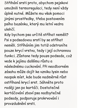
Střihání srsti proto, abychom pejskovi 
umožnili termoregulaci, tedy není vždy 
úplně nutné. Můžete mu však pomoci 
jinými prostředky, třeba postavením 
psího bazénku, který mu letní vedra 
ulehčí.
Kdy bychom psa určitě stříhat neměli?
Psi s podsadovou srstí by se stříhat 
neměli. Stříháním jim totiž odstraníte 
pouze krycí vrstvu, tedy i její ochrannou 
funkci. Zůstane tedy pouze podsada, což 
vede k jejímu dalšímu růstu a 
následnému cuckování. Při neodborném 
zásahu může dojít ke vzniku lysin nebo 
naopak míst, kde bude nadměrně růst 
ostříhaná krycí srst. Sáhněte proto 
raději jen po kartáči. Dostatečné 
kartáčování zbaví psa nadbytečné 
podsady, podporuje prokrvování i 
provzdušnění srsti.