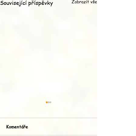
Zobrazit vše
Související příspěvky
Komentáře
Hárání