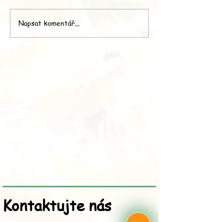
Napsat komentář...
Psi, kteří dokáží
vyčenichat rakovinu:
Která plemena mají
předpoklady?
Kontaktujte nás