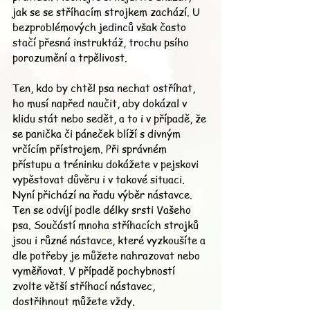
jak se se stříhacím strojkem zachází. U 
bezproblémových jedinců však často 
stačí přesná instruktáž, trochu psího 
porozumění a trpělivost.
Ten, kdo by chtěl psa nechat ostříhat, 
ho musí napřed naučit, aby dokázal v 
klidu stát nebo sedět, a to i v případě, že 
se panička či páneček blíží s divným 
vrčícím přístrojem. Při správném 
přístupu a tréninku dokážete v pejskovi 
vypěstovat důvěru i v takové situaci.
Nyní přichází na řadu výběr nástavce. 
Ten se odvíjí podle délky srsti Vašeho 
psa. Součástí mnoha stříhacích strojků 
jsou i různé nástavce, které vyzkoušíte a 
dle potřeby je můžete nahrazovat nebo 
vyměňovat. V případě pochybností 
zvolte větší stříhací nástavec, 
dostřihnout můžete vždy.