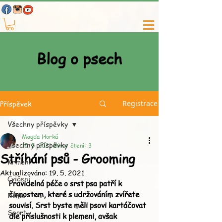
Blog o psech
Příspěvek
Registrace
Všechny příspěvky
Magda Horká
Všechny příspěvky
15. 5. 2021
Minut čtení: 3
Stříhání psů - Grooming
Krmení
Aktualizováno:
19. 5. 2021
Cvičení
Pravidelná péče o srst psa patří k 
činnostem, které s udržováním zvířete 
Doma
souvisí. Srst byste měli psovi kartáčovat 
Sport
dle příslušnosti k plemeni, avšak 