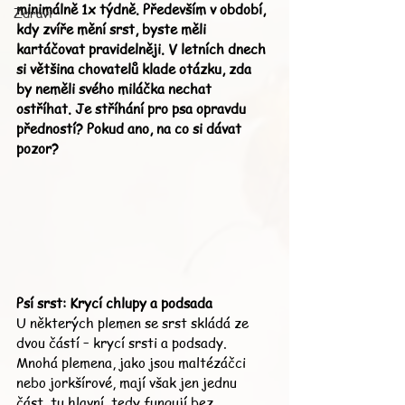
minimálně 1x týdně. Především v období, 
Zdraví
kdy zvíře mění srst, byste měli 
kartáčovat pravidelněji. V letních dnech 
si většina chovatelů klade otázku, zda 
by neměli svého miláčka nechat 
ostříhat. Je stříhání pro psa opravdu 
předností? Pokud ano, na co si dávat 
pozor?
Psí srst: Krycí chlupy a podsada
U některých plemen se srst skládá ze 
dvou částí – krycí srsti a podsady. 
Mnohá plemena, jako jsou maltézáčci 
nebo jorkšírové, mají však jen jednu 
část, tu hlavní, tedy fungují bez 